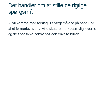
Det handler om at stille de rigtige
spørgsmål
Vi vil komme med forslag til spørgsmålene på baggrund
af et formøde, hvor vi vil diskutere markedsmulighederne
og de specifikke behov hos den enkelte kunde.
Vi vil sørge for, at spørgerammen ikke er for lang, typisk
bestående af 10-15 spørgsmål, som er tilstrækkeligt til at
identificere potentialet og fastholde respondentens
motivation til at svare på spørgsmålene.
En veludført screening kan også give en virksomhed et
værdifuldt indblik i dens potentielle kunders behov og
interesser, og det kan hjælpe med at målrette
virksomhedens salgs- og markedsføringsindsats på en
mere effektiv måde.
Booking af deltagere til